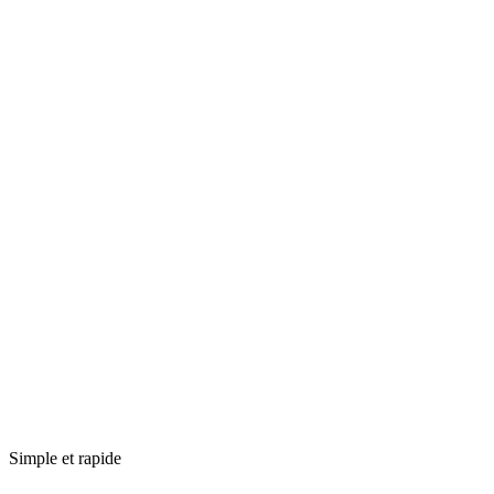
Ou modèle similaire
5
0
auto
Clim.
Kilométrage illimité disponible
Annulation gratuite sous conditions
30,00
€
/jour
90,00
€
total
Choisir
Simple et rapide