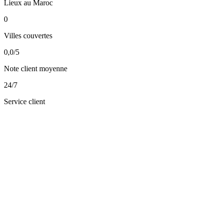
Lieux au Maroc
0
Villes couvertes
0,0
/5
Note client moyenne
24/7
Service client
Réserver une voiture
Réserver par téléphone