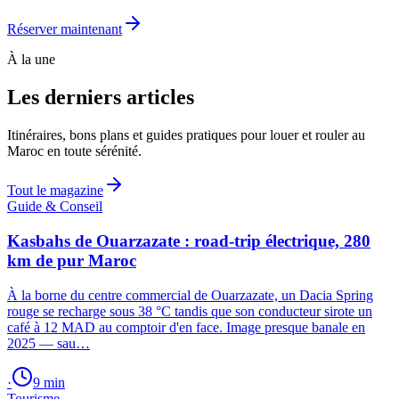
Réserver maintenant
À la une
Les derniers articles
Itinéraires, bons plans et guides pratiques pour louer et rouler au
Maroc en toute sérénité.
Tout le magazine
Guide & Conseil
Kasbahs de Ouarzazate : road-trip électrique, 280
km de pur Maroc
À la borne du centre commercial de Ouarzazate, un Dacia Spring
rouge se recharge sous 38 °C tandis que son conducteur sirote un
café à 12 MAD au comptoir d'en face. Image presque banale en
2025 — sau…
·
9
min
Tourisme