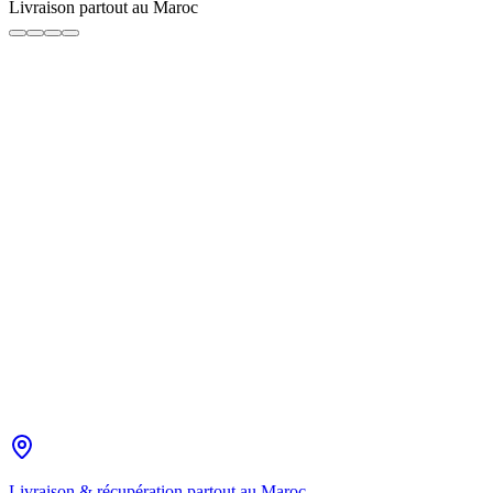
Livraison partout au Maroc
Même agence de retour
Lieu de prise en charge
Date de départ
Heure
Date de retour
Heure
Confirmation immédiate · Annulation gratuite sous conditions ·
Sans frais cachés
Voir les véhicules
Livraison & récupération partout au Maroc