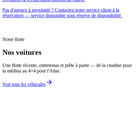
Pas d'agence à proximité ? Contactez notre service client à la
réservation — service disponible sous réserve de disponibilité.
Notre flotte
Nos voitures
Une flotte récente, entretenue et prête à partir — de la citadine pour
la médina au 4×4 pour l'Atlas.
Voir tous les véhicules
DACIA LOGAN
Économique · Manuelle
4,8
(
205
avis)