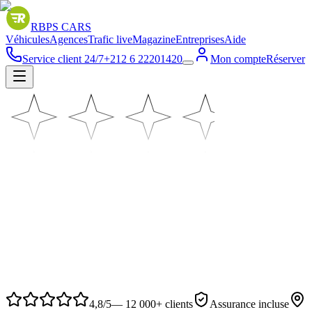
RBPS
CARS
Véhicules
Agences
Trafic live
Magazine
Entreprises
Aide
Service client 24/7
+212 6 22201420
Mon compte
Réserver
à vous.
4,8/5
— 12 000+ clients
Assurance incluse