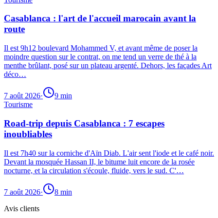
Casablanca : l'art de l'accueil marocain avant la
route
Il est 9h12 boulevard Mohammed V, et avant même de poser la
moindre question sur le contrat, on me tend un verre de thé à la
menthe brûlant, posé sur un plateau argenté. Dehors, les façades Art
déco…
7 août 2026
·
9
min
Tourisme
Road-trip depuis Casablanca : 7 escapes
inoubliables
Il est 7h40 sur la corniche d'Aïn Diab. L'air sent l'iode et le café noir.
Devant la mosquée Hassan II, le bitume luit encore de la rosée
nocturne, et la circulation s'écoule, fluide, vers le sud. C'…
7 août 2026
·
8
min
Avis clients