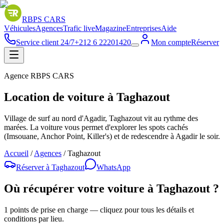
RBPS
CARS
Véhicules
Agences
Trafic live
Magazine
Entreprises
Aide
Service client 24/7
+212 6 22201420
Mon compte
Réserver
Agence RBPS CARS
Location de voiture à Taghazout
Village de surf au nord d'Agadir, Taghazout vit au rythme des
marées. La voiture vous permet d'explorer les spots cachés
(Imsouane, Anchor Point, Killer's) et de redescendre à Agadir le soir.
Accueil
/
Agences
/
Taghazout
Réserver à
Taghazout
WhatsApp
Où récupérer votre voiture à
Taghazout
?
1
points de prise en charge — cliquez pour tous les détails et
conditions par lieu.