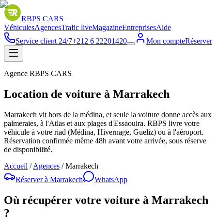
RBPS
CARS
Véhicules
Agences
Trafic live
Magazine
Entreprises
Aide
Service client 24/7
+212 6 22201420
Mon compte
Réserver
Agence RBPS CARS
Location de voiture à Marrakech
Marrakech vit hors de la médina, et seule la voiture donne accès aux
palmeraies, à l'Atlas et aux plages d'Essaouira. RBPS livre votre
véhicule à votre riad (Médina, Hivernage, Gueliz) ou à l'aéroport.
Réservation confirmée même 48h avant votre arrivée, sous réserve
de disponibilité.
Accueil
/
Agences
/
Marrakech
Réserver à
Marrakech
WhatsApp
Où récupérer votre voiture à
Marrakech
?