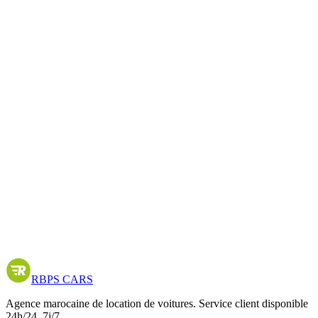
Ou modèle similaire
5
0
manuelle
Clim.
Kilométrage illimité disponible
Annulation gratuite sous conditions
30,00
€
/jour
30,00
€
total
Choisir
RBPS
CARS
Agence marocaine de location de voitures. Service client disponible
24h/24, 7j/7.