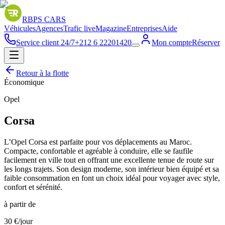
RBPS
CARS
Véhicules
Agences
Trafic live
Magazine
Entreprises
Aide
Service client 24/7
+212 6 22201420
Mon compte
Réserver
Retour à la flotte
Économique
Opel
Corsa
L’Opel Corsa est parfaite pour vos déplacements au Maroc.
Compacte, confortable et agréable à conduire, elle se faufile
facilement en ville tout en offrant une excellente tenue de route sur
les longs trajets. Son design moderne, son intérieur bien équipé et sa
faible consommation en font un choix idéal pour voyager avec style,
confort et sérénité.
à partir de
30
€
/jour