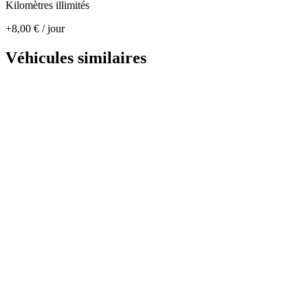
Kilomètres illimités
+
8,00
€
/ jour
Véhicules similaires
DACIA LOGAN
Économique · Manuelle
4,8
(
205
avis)